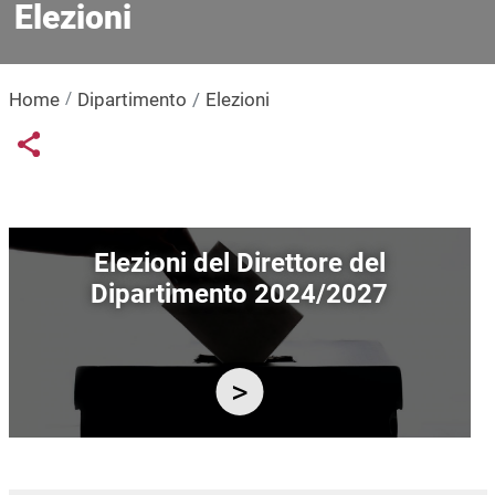
Elezioni
Home
Dipartimento
Elezioni
Links condivisione social
Share button
Immagine
Elezioni del Direttore del
Dipartimento 2024/2027