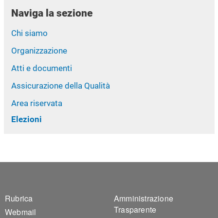
Naviga la sezione
Chi siamo
Organizzazione
Atti e documenti
Assicurazione della Qualità
Area riservata
Elezioni
Footer 1
Footer 2
Rubrica
Amministrazione
Trasparente
Webmail